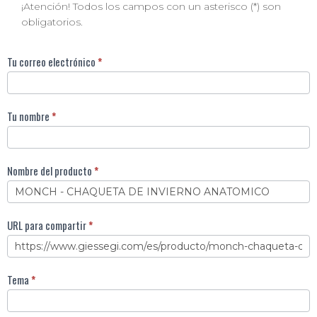
¡Atención! Todos los campos con un asterisco (*) son
obligatorios.
Invia
Tu correo electrónico
*
ad
un
amico
Tu nombre
*
ES
Nombre del producto
*
URL para compartir
*
Tema
*