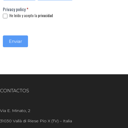
Privacy policy
*
He leído y acepto la
privacidad
Enviar
Alternative:
CONTACTOS
Via E. Minato, 2
31030 Vallà di Riese Pio X (TV) – Italia