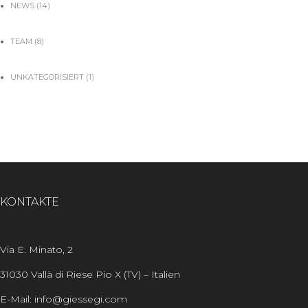
NEWS
(14)
TEAM
(8)
UNKATEGORISIERT
(1)
KONTAKTE
Via E. Minato, 2
31030 Vallà di Riese Pio X (TV) – Italien
E-Mail: info@giessegi.com