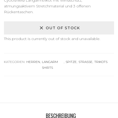
Cycloshield Langarmtrikot mit Windschutz,
atmungsaktivem Stretchmaterial und 3 offenen
Rückentaschen.
OUT OF STOCK
This product is currently out of stock and unavailable.
Alternative:
KATEGORIEN:
HERREN
,
LANGARM
,
SPITZE
,
STRASSE
,
TRIKOTS
SHIRTS
BESCHREIBUNG