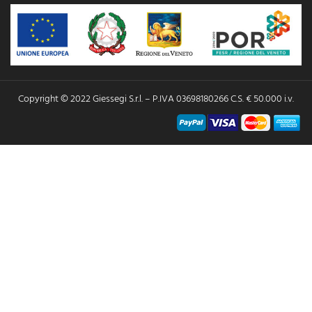
Copyright © 2022 Giessegi S.r.l. – P.IVA 03698180266 C.S. € 50.000 i.v.