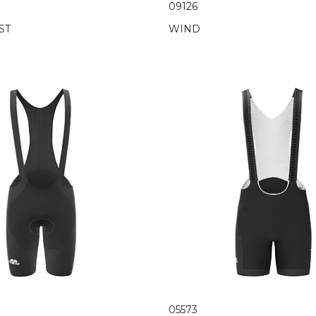
09126
ST
WIND
05573