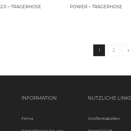
2.0 – TRÄGERHOSE
POWER – TRÄGERHOSE
1
2
INFORMATION
NÜTZLICHE LINK
Firma
Größentabellen
Kontaktieren Sie uns
MeinGSGKit