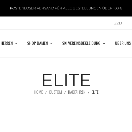
KOSTENLOSER VERSAND FÜR ALLE BESTELLUNGEN ÜBER 100 €
B2B
 HERREN
SHOP DAMEN
SKI VEREINSBEKLEIDUNG
ÜBER UNS
ELITE
HOME
CUSTOM
RADFAHREN
ELITE