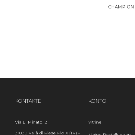
CHAMPION 
KONTAKTE
KONTO
Via E. Minato, 2
Vitrine
31030 Vallà di Riese Pio X (TV) –
Meine Bestellungen