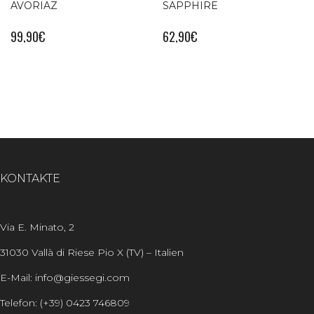
AVORIAZ
SAPPHIRE
99,90
€
62,90
€
KONTAKTE
Via E. Minato, 2
31030 Vallà di Riese Pio X (TV) – Italien
E-Mail: info@giessegi.com
Telefon: (+39) 0423 746809