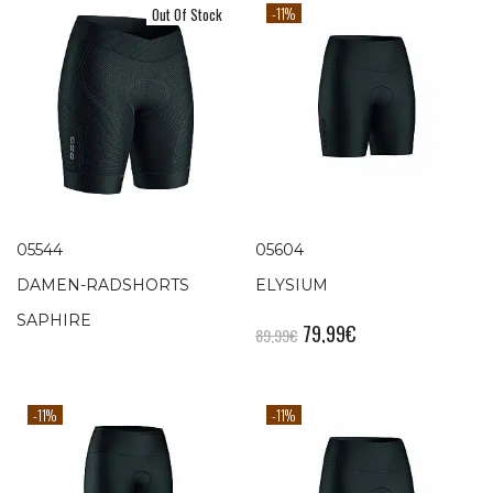
-11%
Out Of Stock
05544
05604
DAMEN-RADSHORTS
ELYSIUM
SAPHIRE
79,99
€
89,99
€
-11%
-11%