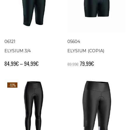
06121
05604
ELYSIUM 3/4
ELYSIUM (COPIA)
84,99
€
–
94,99
€
79,99
€
89,99
€
-10%