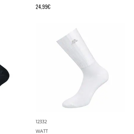
24,99
€
12332
WATT