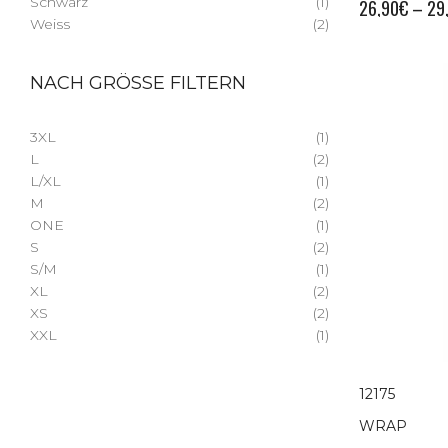
Schwarz
(1)
26,90
€
–
29
Weiss
(2)
NACH GRÖSSE FILTERN
3XL
(1)
L
(2)
L/XL
(1)
M
(2)
ONE
(1)
S
(2)
S/M
(1)
XL
(2)
XS
(2)
XXL
(1)
12175
WRAP