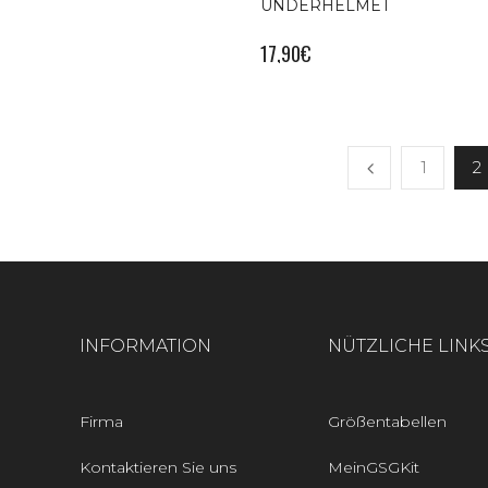
UNDERHELMET
17,90
€
1
2
INFORMATION
NÜTZLICHE LINK
Firma
Größentabellen
Kontaktieren Sie uns
MeinGSGKit