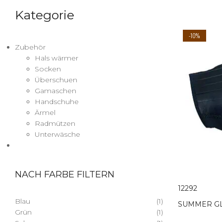
Kategorie
-10%
Zubehör
Hals wärmer
Socken
Überschuen
Gamaschen
Handschuhe
Ärmel
Radmützen
Unterwäsche
NACH FARBE FILTERN
12292
Blau
(1)
SUMMER G
Grün
(1)