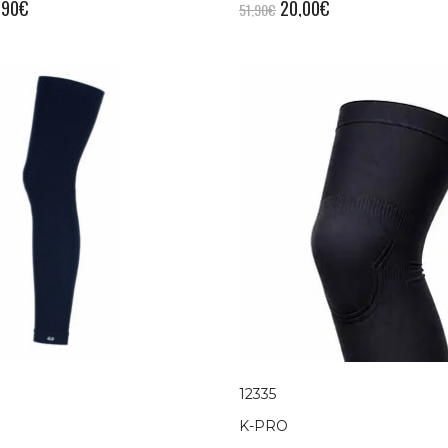
,90
€
20,00
€
51,90
€
12335
K-PRO