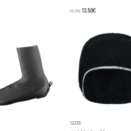
13,50
€
14,99
€
12235