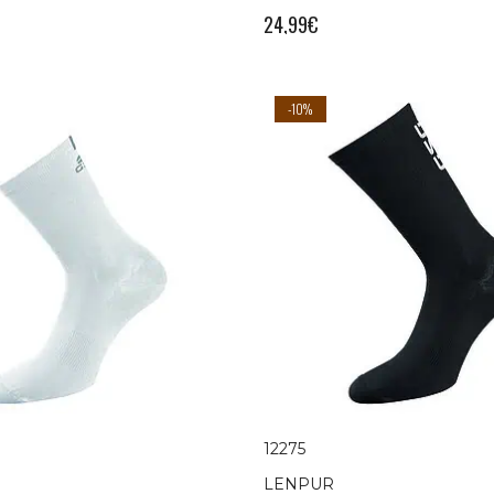
24,99
€
-10%
12275
LENPUR