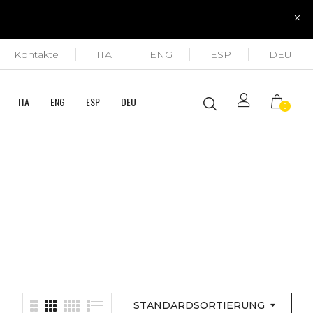
Kontakte
ITA
ENG
ESP
DEU
ITA
ENG
ESP
DEU
0
STANDARDSORTIERUNG