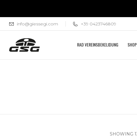
info@giessegi.com
+39 0423746809
RAD VEREINSBEKELIDUNG
SHOP
SHOWING 13