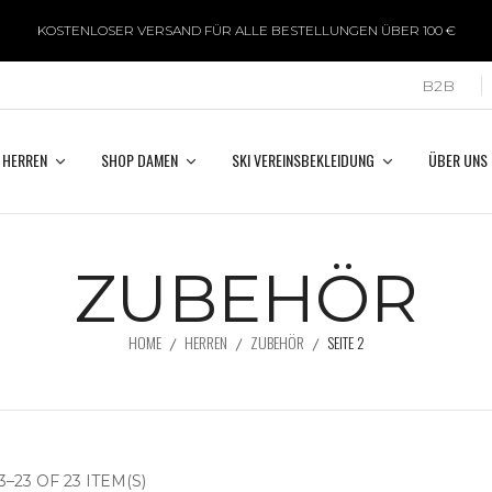
KOSTENLOSER VERSAND FÜR ALLE BESTELLUNGEN ÜBER 100 €
B2B
 HERREN
SHOP DAMEN
SKI VEREINSBEKLEIDUNG
ÜBER UNS
ZUBEHÖR
HOME
HERREN
ZUBEHÖR
SEITE 2
–23 OF 23 ITEM(S)