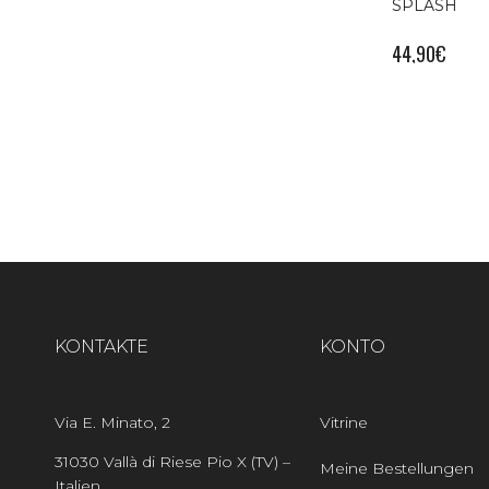
SPLASH
44,90
€
KONTAKTE
KONTO
Via E. Minato, 2
Vitrine
31030 Vallà di Riese Pio X (TV) –
Meine Bestellungen
Italien