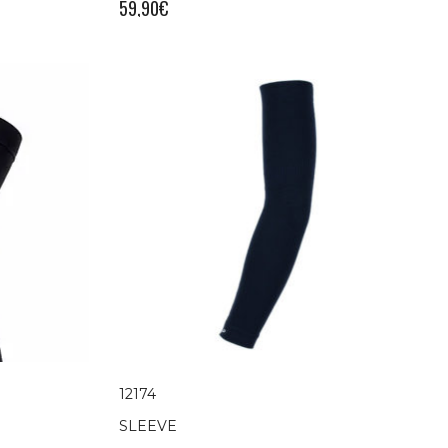
59,90
€
12174
SLEEVE